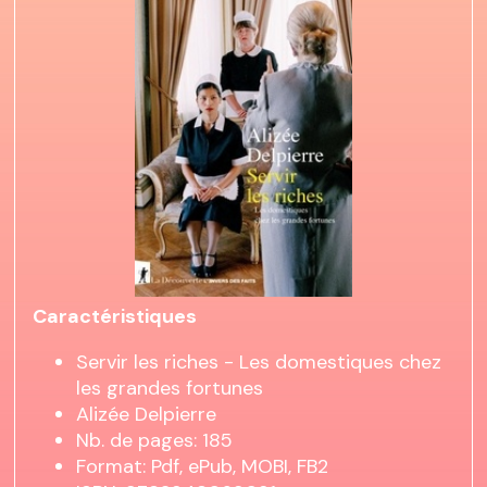
Caractéristiques
Servir les riches - Les domestiques chez
les grandes fortunes
Alizée Delpierre
Nb. de pages: 185
Format: Pdf, ePub, MOBI, FB2