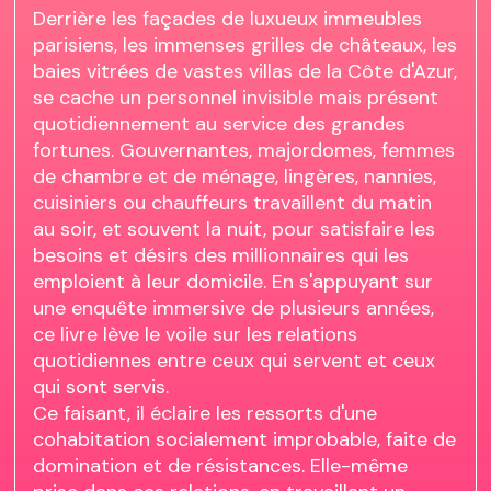
Derrière les façades de luxueux immeubles
parisiens, les immenses grilles de châteaux, les
baies vitrées de vastes villas de la Côte d'Azur,
se cache un personnel invisible mais présent
quotidiennement au service des grandes
fortunes. Gouvernantes, majordomes, femmes
de chambre et de ménage, lingères, nannies,
cuisiniers ou chauffeurs travaillent du matin
au soir, et souvent la nuit, pour satisfaire les
besoins et désirs des millionnaires qui les
emploient à leur domicile. En s'appuyant sur
une enquête immersive de plusieurs années,
ce livre lève le voile sur les relations
quotidiennes entre ceux qui servent et ceux
qui sont servis.
Ce faisant, il éclaire les ressorts d'une
cohabitation socialement improbable, faite de
domination et de résistances. Elle-même