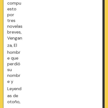
compu
esto
por
tres
novelas
breves,
Vengan
za, El
hombr
e que
perdió
su
nombr
e y
Leyend
as de
otoño,