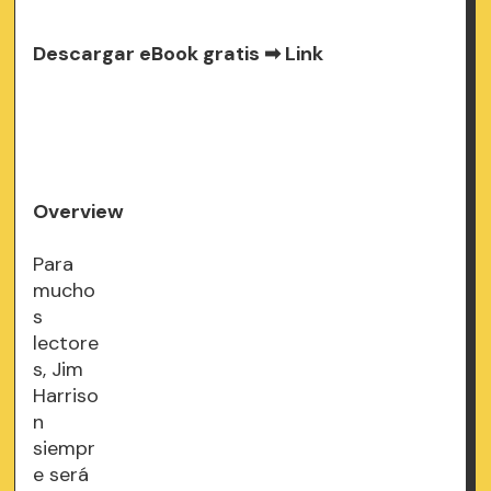
Descargar eBook gratis ➡
Link
Overview
Para
mucho
s
lectore
s, Jim
Harriso
n
siempr
e será