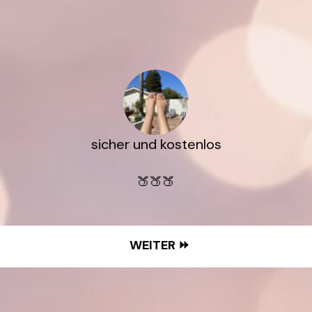
sicher und kostenlos
🍑🍑🍑
WEITER ⏩