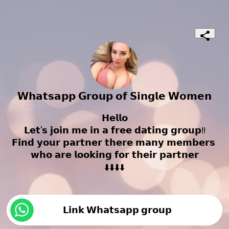
𝗪𝗵𝗮𝘁𝘀𝗮𝗽𝗽 𝗚𝗿𝗼𝘂𝗽 𝗼𝗳 𝗦𝗶𝗻𝗴𝗹𝗲 𝗪𝗼𝗺𝗲𝗻
𝗛𝗲𝗹𝗹𝗼

𝗟𝗲𝘁'𝘀 𝗷𝗼𝗶𝗻 𝗺𝗲 𝗶𝗻 𝗮 𝗳𝗿𝗲𝗲 𝗱𝗮𝘁𝗶𝗻𝗴 𝗴𝗿𝗼𝘂𝗽!!

𝗙𝗶𝗻𝗱 𝘆𝗼𝘂𝗿 𝗽𝗮𝗿𝘁𝗻𝗲𝗿 𝘁𝗵𝗲𝗿𝗲 𝗺𝗮𝗻𝘆 𝗺𝗲𝗺𝗯𝗲𝗿𝘀 
𝘄𝗵𝗼 𝗮𝗿𝗲 𝗹𝗼𝗼𝗸𝗶𝗻𝗴 𝗳𝗼𝗿 𝘁𝗵𝗲𝗶𝗿 𝗽𝗮𝗿𝘁𝗻𝗲𝗿

⬇️⬇️⬇️⬇️
𝗟𝗶𝗻𝗸 𝗪𝗵𝗮𝘁𝘀𝗮𝗽𝗽 𝗴𝗿𝗼𝘂𝗽