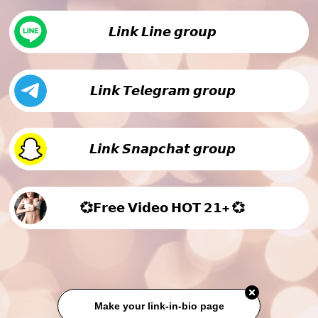
𝙇𝙞𝙣𝙠 𝙇𝙞𝙣𝙚 𝙜𝙧𝙤𝙪𝙥
𝙇𝙞𝙣𝙠 𝙏𝙚𝙡𝙚𝙜𝙧𝙖𝙢 𝙜𝙧𝙤𝙪𝙥
𝙇𝙞𝙣𝙠 𝙎𝙣𝙖𝙥𝙘𝙝𝙖𝙩 𝙜𝙧𝙤𝙪𝙥
💞𝗙𝗿𝗲𝗲 𝗩𝗶𝗱𝗲𝗼 𝗛𝗢𝗧 𝟮𝟭+ 💞
Make your link-in-bio page