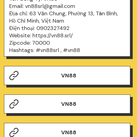
Email:
vn88srl@gmail.com
Địa chỉ: 63 Văn Chung, Phường 13, Tân Bình,
Hồ Chí Minh, Việt Nam
Điện thoại: 0902327492
Website: https://vn88.srl/
Zipcode: 70000
Hashtags: #vn88srl , #vn88
VN88
VN88
VN88