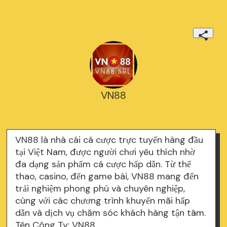
VN88
VN88 là nhà cái cá cược trực tuyến hàng đầu
tại Việt Nam, được người chơi yêu thích nhờ
đa dạng sản phẩm cá cược hấp dẫn. Từ thể
thao, casino, đến game bài, VN88 mang đến
trải nghiệm phong phú và chuyên nghiệp,
cùng với các chương trình khuyến mãi hấp
dẫn và dịch vụ chăm sóc khách hàng tận tâm.
Tên Công Ty: VN88