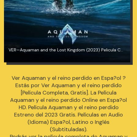
VER—Aquaman and the Lost Kingdom (2023) Pelicula Completa en Español
Ver Aquaman y el reino perdido en Espa?ol ?
Estás por Ver Aquaman y el reino perdido
[Película Completa, Gratis]. La Película
Aquaman y el reino perdido Online en Espa?ol
HD. Película Aquaman y el reino perdido
Estreno del 2023 Gratis. Películas en Audio
(Idioma) Espa?ol, Latino o Inglés
(Subtituladas).
Podrás ver la película completa de Aquaman y