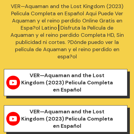
VER—Aquaman and the Lost Kingdom (2023)
Pelicula Completa en Español Aqui Puede Ver
Aquaman y el reino perdido Online Gratis en
Espa?ol Latino┃Disfruta la Película de
Aquaman y el reino perdido Completa HD, Sin
publicidad ni cortes. ?Dónde puedo ver la
película de Aquaman y el reino perdido en
espa?ol
VER—Aquaman and the Lost
Kingdom (2023) Pelicula Completa
en Español
VER—Aquaman and the Lost
Kingdom (2023) Pelicula Completa
en Español