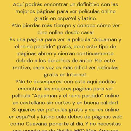
Aquí podrás encontrar un definitivo con las
mejores páginas para ver películas online
gratis en espa?ol y latino.
?No pierdas más tiempo y conoce cómo ver
cine online desde casa!
Es una página para ver la película “Aquaman y
el reino perdido” gratis, pero este tipo de
páginas abren y cierran continuamente
debido a los derechos de autor. Por este
motivo, cada vez es más difícil ver películas
gratis en Internet.
?No te desesperes! con este aqui podrás
encontrar las mejores páginas para ver
película “Aquaman y el reino perdido” online
en castellano sin cortes y en buena calidad.
Si quieres ver películas gratis y series online
en espa?ol y latino solo debes de páginas web
como Cuevana, ponerte al día. Y no necesitas
una cuenta en de Netflix, HBO Max, Amazon