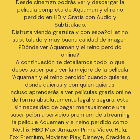
Desde cinemgn podrás ver y descargar la
película completa de Aquaman y el reino
perdido en HD y Gratis con Audio y
Subtitulado.
Disfruta viendo gratuita y con espa?ol latino
subtitulado y muy buena calidad de imagen.
?Dónde ver Aquaman y el reino perdido
online?
A continuación te detallamos todo lo que
debes saber para ver la mejore de la película
‘Aquaman y el reino perdido’ cuando quieras,
donde quieras y con quien quieras.
Incluso aprenderás a ver películas gratis online
de forma absolutamente legal y segura, este
sin necesidad de pagar mensualmente una
suscripción a servicios premium de streaming
la película Aquaman y el reino perdido como
Netflix, HBO Max, Amazon Prime Video, Hulu,
Fox Premium, Movistar Play, Disney+, Crackle o