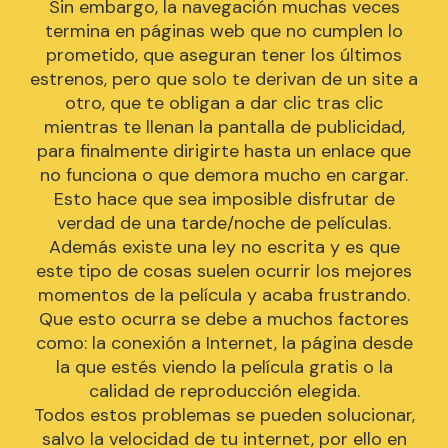
Sin embargo, la navegación muchas veces
termina en páginas web que no cumplen lo
prometido, que aseguran tener los últimos
estrenos, pero que solo te derivan de un site a
otro, que te obligan a dar clic tras clic
mientras te llenan la pantalla de publicidad,
para finalmente dirigirte hasta un enlace que
no funciona o que demora mucho en cargar.
Esto hace que sea imposible disfrutar de
verdad de una tarde/noche de películas.
Además existe una ley no escrita y es que
este tipo de cosas suelen ocurrir los mejores
momentos de la película y acaba frustrando.
Que esto ocurra se debe a muchos factores
como: la conexión a Internet, la página desde
la que estés viendo la película gratis o la
calidad de reproducción elegida.
Todos estos problemas se pueden solucionar,
salvo la velocidad de tu internet, por ello en