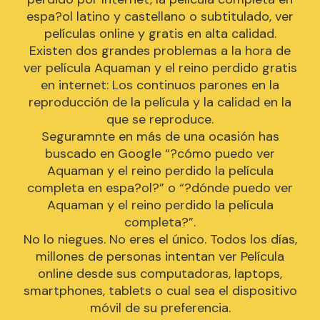
espa?ol latino y castellano o subtitulado, ver
películas online y gratis en alta calidad.
Existen dos grandes problemas a la hora de
ver película Aquaman y el reino perdido gratis
en internet: Los continuos parones en la
reproducción de la película y la calidad en la
que se reproduce.
Seguramnte en más de una ocasión has
buscado en Google “?cómo puedo ver
Aquaman y el reino perdido la película
completa en espa?ol?” o “?dónde puedo ver
Aquaman y el reino perdido la película
completa?”.
No lo niegues. No eres el único. Todos los días,
millones de personas intentan ver Película
online desde sus computadoras, laptops,
smartphones, tablets o cual sea el dispositivo
móvil de su preferencia.