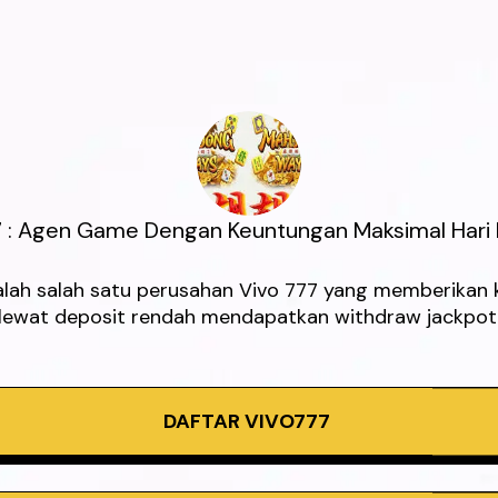
 : Agen Game Dengan Keuntungan Maksimal Hari 
lah salah satu perusahan Vivo 777 yang memberikan 
lewat deposit rendah mendapatkan withdraw jackpot
DAFTAR VIVO777