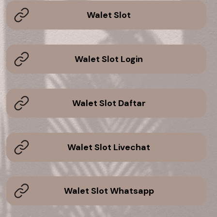
Walet Slot
Walet Slot Login
Walet Slot Daftar
Walet Slot Livechat
Walet Slot Whatsapp