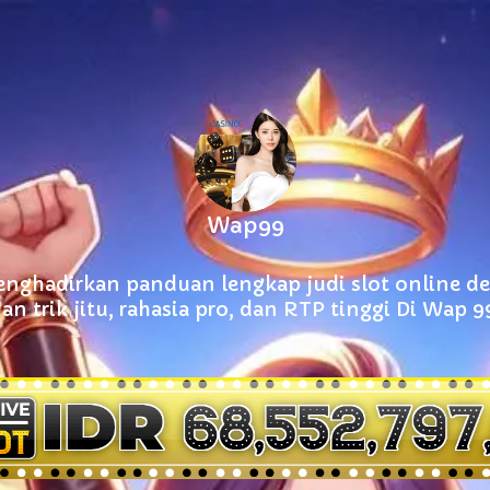
Wap99
ghadirkan panduan lengkap judi slot online den
an trik jitu, rahasia pro, dan RTP tinggi Di Wap 9