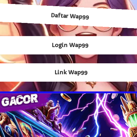
Daftar Wap99
Login Wap99
Link Wap99