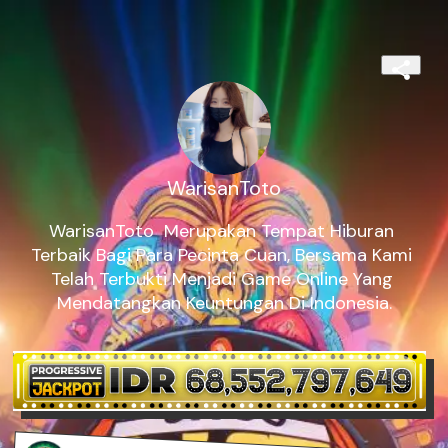
WarisanToto
WarisanToto  Merupakan Tempat Hiburan 
Terbaik Bagi Para Pecinta Cuan, Bersama Kami 
Telah Terbukti Menjadi Game Online Yang 