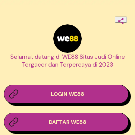
Selamat datang di WE88.Situs Judi Online
Tergacor dan Terpercaya di 2023
LOGIN WE88
DAFTAR WE88