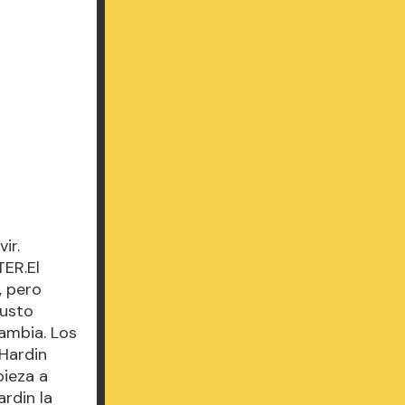
ir.
TER.El
, pero
Justo
ambia. Los
 Hardin
pieza a
rdin la