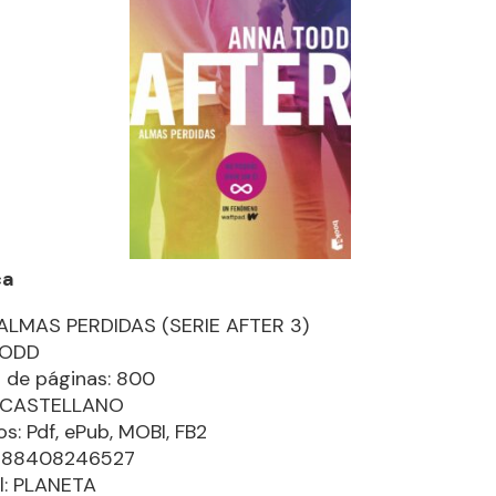
ca
 ALMAS PERDIDAS (SERIE AFTER 3)
TODD
 de páginas: 800
: CASTELLANO
s: Pdf, ePub, MOBI, FB2
9788408246527
al: PLANETA