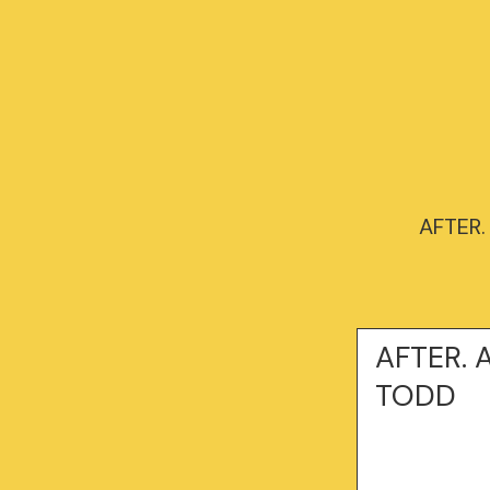
AFTER.
AFTER. 
TODD