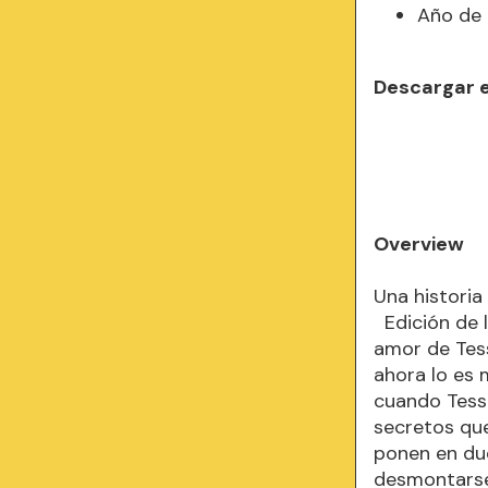
Año de 
Descargar 
Overview
Una historia
Edición de l
amor de Tess
ahora lo es 
cuando Tess
secretos que
ponen en dud
desmontarse,