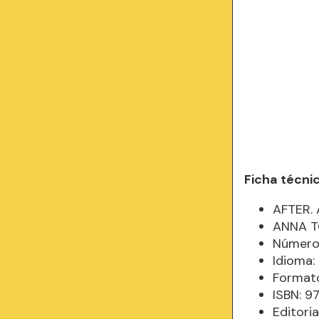
Ficha técni
AFTER.
ANNA 
Número
Idioma
Formato
ISBN: 
Editori