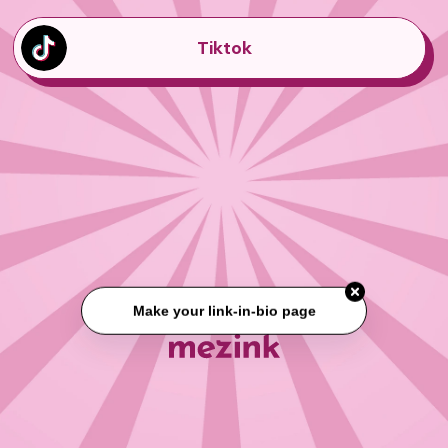
Tiktok
Make your link-in-bio page