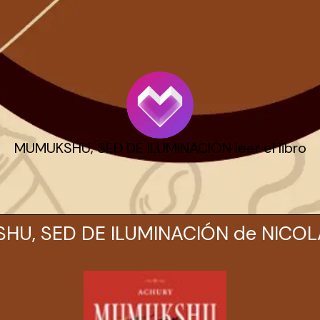
MUMUKSHU, SED DE ILUMINACIÓN leer el libro
HU, SED DE ILUMINACIÓN de NICO