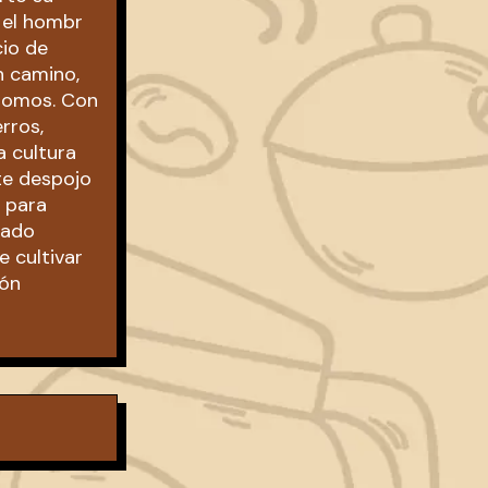
y el hombr
cio de
n camino,
 somos. Con
rros,
a cultura
ste despojo
 para
rado
 cultivar
ión