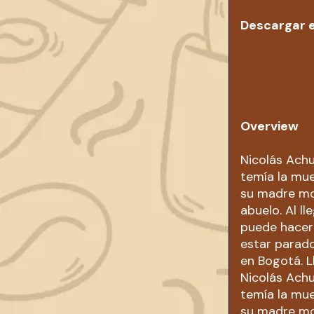
Descargar 
Overview
Nicolás Achu
temía la mue
su madre mo
abuelo. Al l
puede hacer:
estar parado
en Bogotá. 
Nicolás Achu
temía la mue
su madre mo