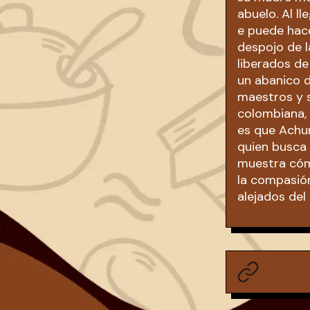
abuelo. Al l
e puede hace
despojo de l
liberados d
un abanico d
maestros y s
colombiana, 
es que Achu
quien busca 
muestra cómo
la compasión
alejados del