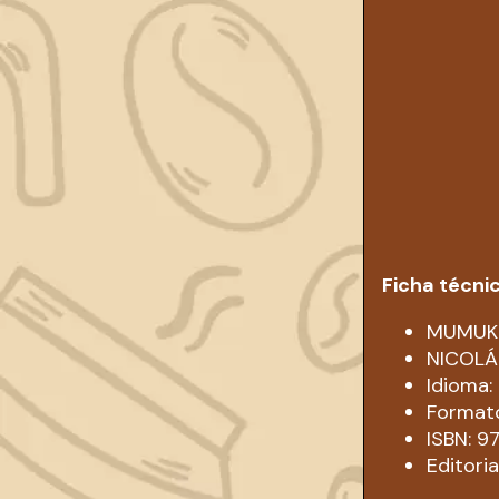
Ficha técni
MUMUKS
NICOLÁ
Idioma
Formato
ISBN: 
Editori