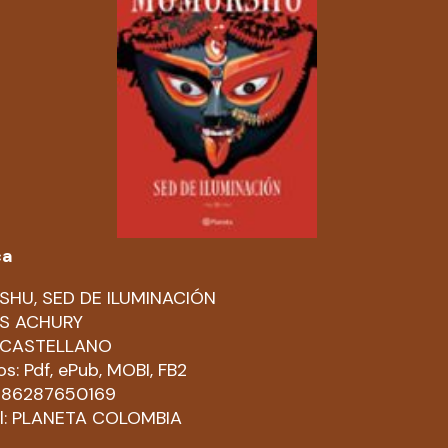
ca
HU, SED DE ILUMINACIÓN
S ACHURY
: CASTELLANO
s: Pdf, ePub, MOBI, FB2
9786287650169
al: PLANETA COLOMBIA