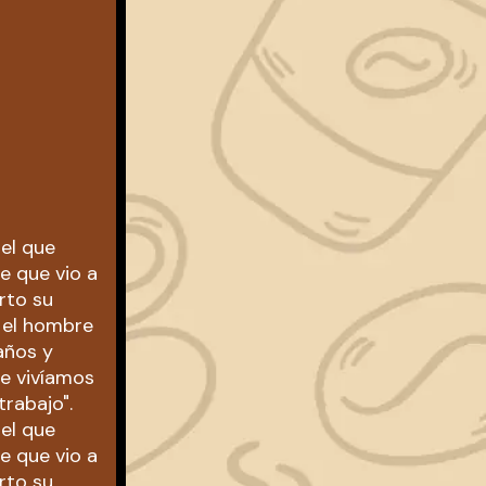
 el que
e que vio a
rto su
y el hombre
años y
ue vivíamos
rabajo".
 el que
e que vio a
rto su