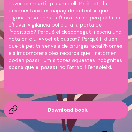
haver compartit pis amb ell. Però tot i la
desorientació és capaç de detectar que
alguna cosa no va a l'hora... si no, perquè hi ha
d'haver vigilància policial a la porta de
l'habitació? Perquè el desconegut li escriu una
nota on diu: «Noel et busca»? Perquè li diuen
que té petits senyals de cirurgia facial?Només
els imcomprensibles records que li retornen
poden posar llum a totes aquestes incògnites
abans que el passat no l'atrapi i l'engoleixi.
Download book