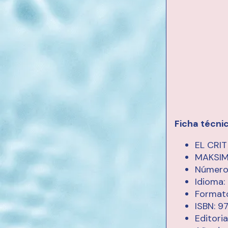
Ficha técni
EL CRI
MAKSIM
Número 
Idioma
Formato
ISBN: 
Editori