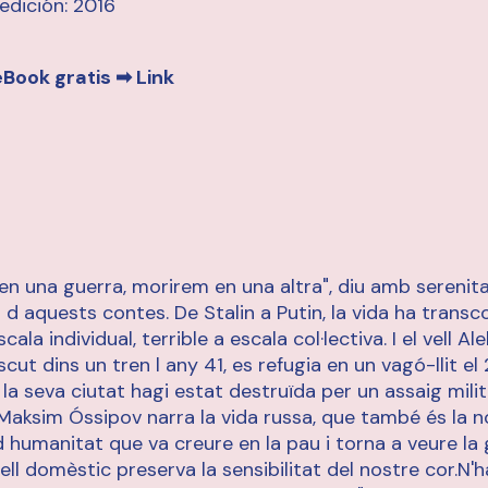
edición: 2016
eBook gratis ➡
Link
en una guerra, morirem en una altra", diu amb serenita
d aquests contes. De Stalin a Putin, la vida ha transc
cala individual, terrible a escala col·lectiva. I el vell A
scut dins un tren l any 41, es refugia en un vagó-llit el
la seva ciutat hagi estat destruïda per un assaig milit
Maksim Óssipov narra la vida russa, que també és la n
d humanitat que va creure en la pau i torna a veure la 
ell domèstic preserva la sensibilitat del nostre cor.N'h