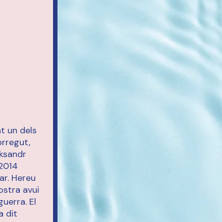
t un dels
orregut,
leksandr
 2014
ar. Hereu
ostra avui
guerra. El
a dit