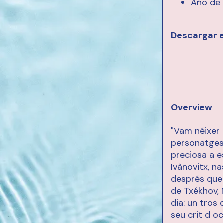
Año de 
Descargar 
Overview
"Vam néixer 
personatges 
preciosa a es
Ivànovitx, na
després que 
de Txékhov, 
dia: un tros 
seu crit d oc