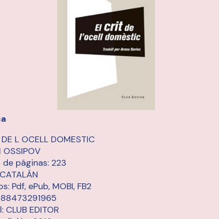
ca
T DE L OCELL DOMESTIC
 OSSIPOV
de páginas: 223
: CATALÁN
s: Pdf, ePub, MOBI, FB2
9788473291965
al: CLUB EDITOR