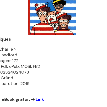
iques
Charlie ?
Handford
pages: 172
 Pdf, ePub, MOBI, FB2
9782324024078
: Gründ
 parution: 2019
 eBook gratuit ➡
Link