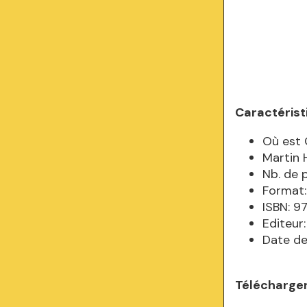
Caractérist
Où est 
Martin 
Nb. de 
Format:
ISBN: 
Editeur
Date de
Télécharger