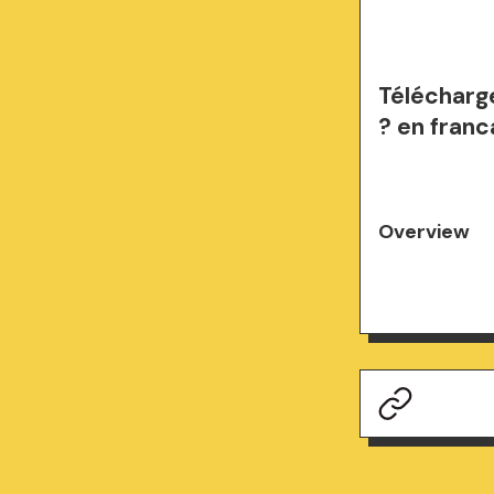
Télécharge
? en franc
Overview