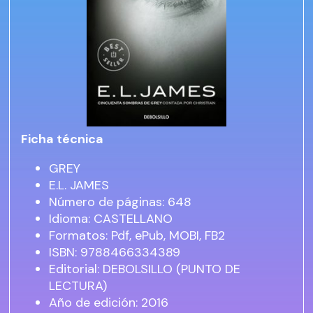
Ficha técnica
GREY
E.L. JAMES
Número de páginas: 648
Idioma: CASTELLANO
Formatos: Pdf, ePub, MOBI, FB2
ISBN: 9788466334389
Editorial: DEBOLSILLO (PUNTO DE
LECTURA)
Año de edición: 2016