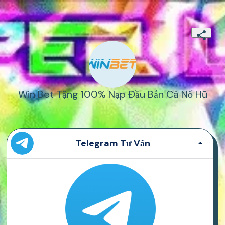
Win Bet Tặng 100% Nạp Đầu Bắn Cá Nổ Hũ
Telegram Tư Vấn