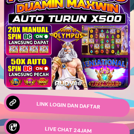
LINK LOGIN DAN DAFTAR
LIVE CHAT 24JAM