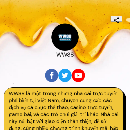
WW88
WW88 là một trong những nhà cái trực tuyến
phổ biến tại Việt Nam, chuyên cung cấp các
dịch vụ cá cược thể thao, casino trực tuyến,
game bài, và các trò chơi giải trí khác. Nhà cái
này nổi bật với giao diện thân thiện, dễ sử
dụng, cùng nhiều chương trình khuyến mãi hấp