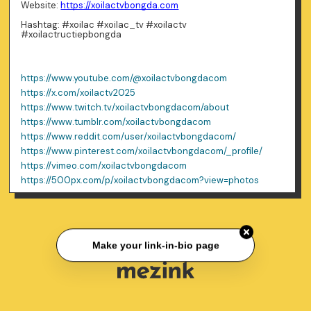
Website:
https://xoilactvbongda.com
Hashtag: #xoilac #xoilac_tv #xoilactv
#xoilactructiepbongda
https://www.youtube.com/@xoilactvbongdacom
https://x.com/xoilactv2025
https://www.twitch.tv/xoilactvbongdacom/about
https://www.tumblr.com/xoilactvbongdacom
https://www.reddit.com/user/xoilactvbongdacom/
https://www.pinterest.com/xoilactvbongdacom/_profile/
https://vimeo.com/xoilactvbongdacom
https://500px.com/p/xoilactvbongdacom?view=photos
Make your link-in-bio page