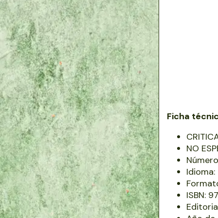
Ficha técni
CRITIC
NO ESP
Número 
Idioma
Formato
ISBN: 
Editori