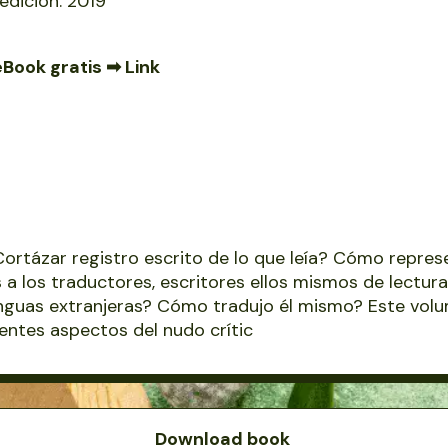
edición: 2019
eBook gratis ➡
Link
ortázar registro escrito de lo que leía? Cómo repres
s a los traductores, escritores ellos mismos de lectur
enguas extranjeras? Cómo tradujo él mismo? Este vol
entes aspectos del nudo crític
Download book