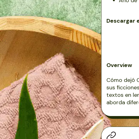
Año de 
Descargar 
Overview
Cómo dejó C
sus ficcione
textos en l
aborda difer