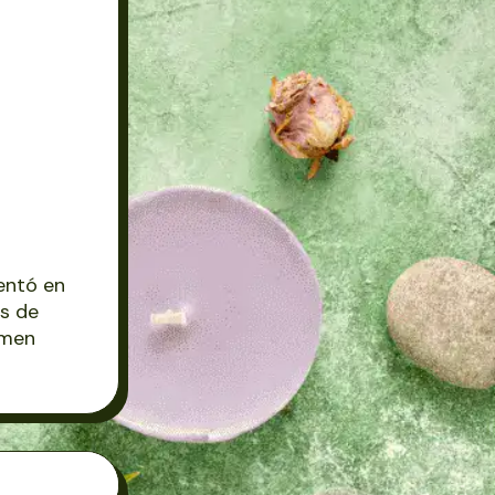
entó en
as de
umen