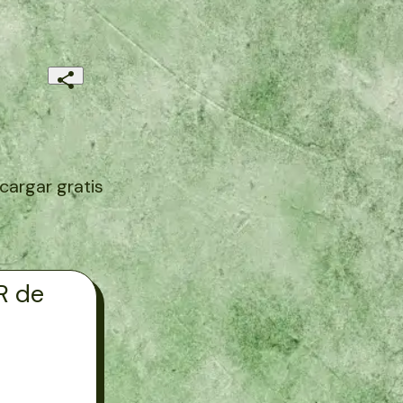
argar gratis
R de