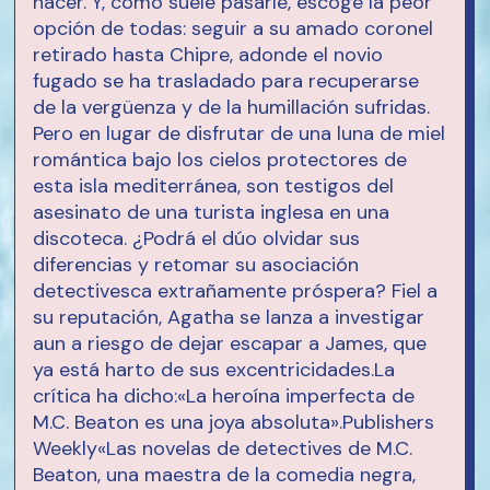
hacer. Y, como suele pasarle, escoge la peor
opción de todas: seguir a su amado coronel
retirado hasta Chipre, adonde el novio
fugado se ha trasladado para recuperarse
de la vergüenza y de la humillación sufridas.
Pero en lugar de disfrutar de una luna de miel
romántica bajo los cielos protectores de
esta isla mediterránea, son testigos del
asesinato de una turista inglesa en una
discoteca. ¿Podrá el dúo olvidar sus
diferencias y retomar su asociación
detectivesca extrañamente próspera? Fiel a
su reputación, Agatha se lanza a investigar
aun a riesgo de dejar escapar a James, que
ya está harto de sus excentricidades.La
crítica ha dicho:«La heroína imperfecta de
M.C. Beaton es una joya absoluta».Publishers
Weekly«Las novelas de detectives de M.C.
Beaton, una maestra de la comedia negra,