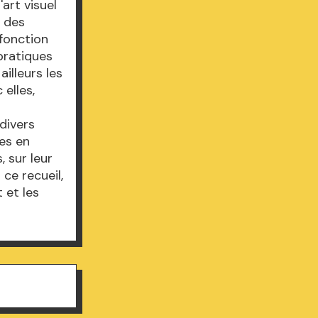
art visuel
n des
 fonction
 pratiques
illeurs les
 elles,
divers
es en
, sur leur
 ce recueil,
 et les