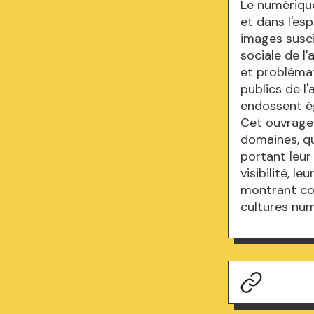
Le numérique
et dans l'es
images susci
sociale de l'
et problémat
publics de l
endossent ég
Cet ouvrage
domaines, qu
portant leur
visibilité, l
montrant com
cultures num