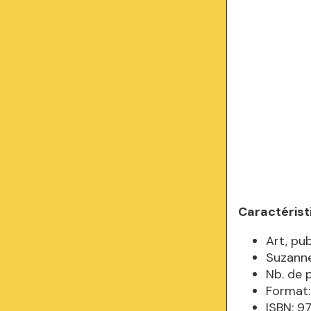
Caractérist
Art, pu
Suzanne
Nb. de 
Format:
ISBN: 