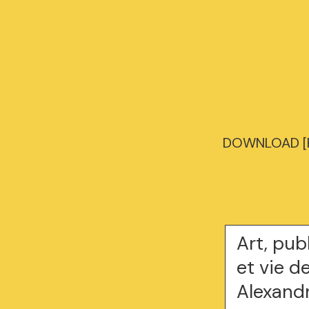
DOWNLOAD [PDF
Art, pub
et vie 
Alexand