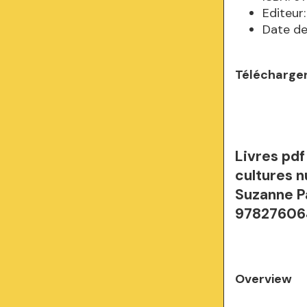
Editeur
Date de
Télécharger
Livres pdf
cultures n
Suzanne P
97827606
Overview