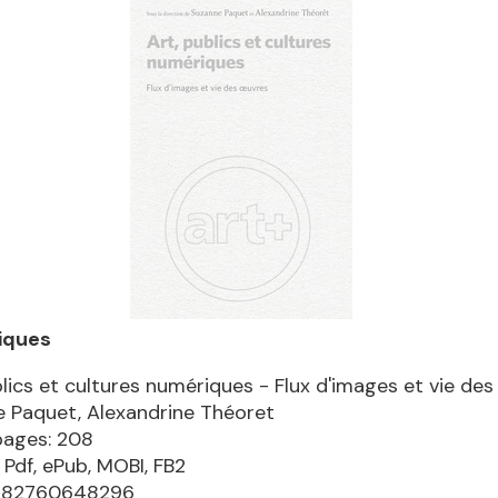
iques
blics et cultures numériques - Flux d'images et vie de
 Paquet, Alexandrine Théoret
pages: 208
 Pdf, ePub, MOBI, FB2
9782760648296