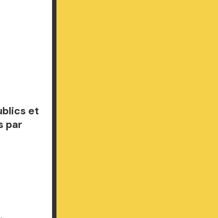
blics et
s par