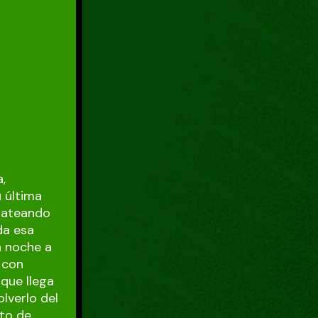
a,
 última
chateando
da esa
a noche a
 con
que llega
lverlo del
nto de