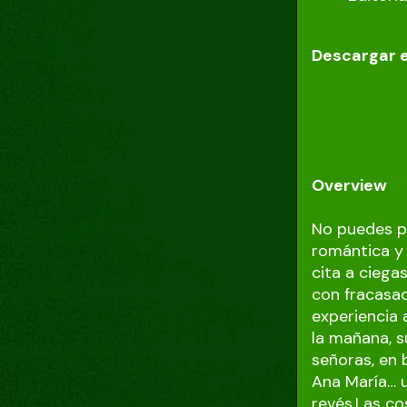
Descargar 
Overview
No puedes pe
romántica y
cita a ciega
con fracasa
experiencia 
la mañana, s
señoras, en 
Ana María… 
revés.Las co