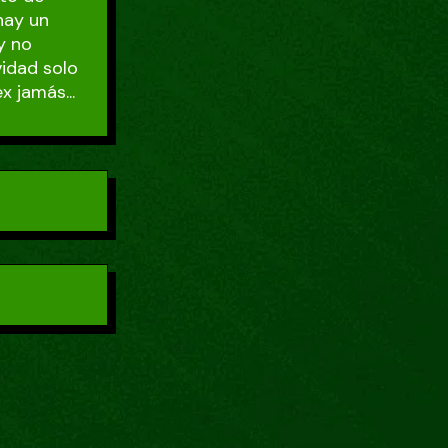
 hay un
y no
vidad solo
x jamás...