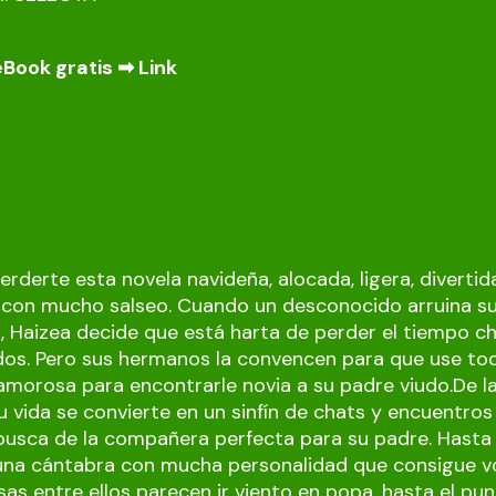
eBook gratis ➡
Link
rderte esta novela navideña, alocada, ligera, divertid
 con mucho salseo. Cuando un desconocido arruina su
s, Haizea decide que está harta de perder el tiempo 
dos. Pero sus hermanos la convencen para que use to
amorosa para encontrarle novia a su padre viudo.De l
u vida se convierte en un sinfín de chats y encuentros
busca de la compañera perfecta para su padre. Hasta 
una cántabra con mucha personalidad que consigue vo
sas entre ellos parecen ir viento en popa, hasta el pu