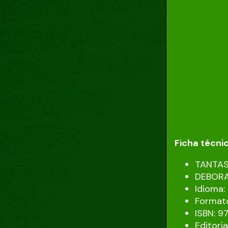
Ficha técni
TANTAS
DEBORA
Idioma
Formato
ISBN: 9
Editori