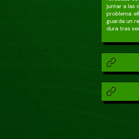
juntar a las
problema: el
guarda un re
dura tres se