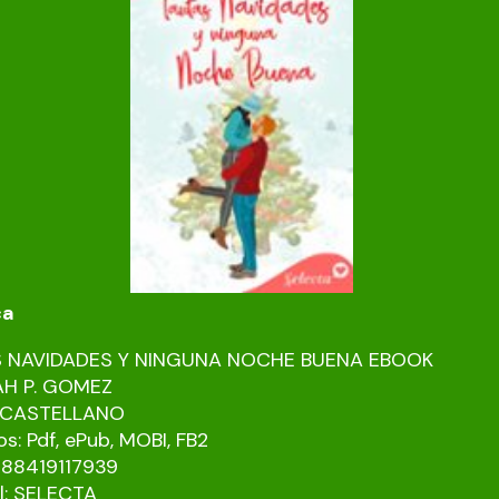
ca
 NAVIDADES Y NINGUNA NOCHE BUENA EBOOK
H P. GOMEZ
: CASTELLANO
s: Pdf, ePub, MOBI, FB2
788419117939
al: SELECTA