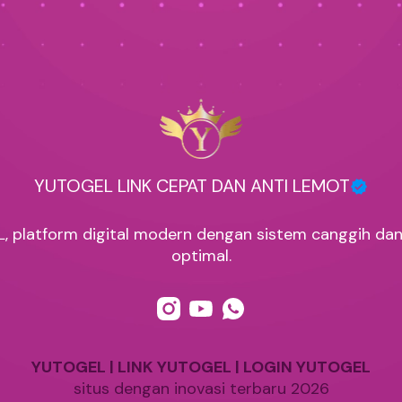
YUTOGEL LINK CEPAT DAN ANTI LEMOT
 platform digital modern dengan sistem canggih dan 
optimal.
YUTOGEL | LINK YUTOGEL | LOGIN YUTOGEL
situs dengan inovasi terbaru 2026