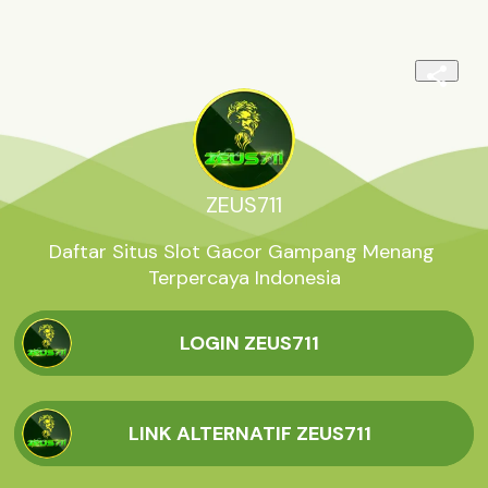
ZEUS711
Daftar Situs Slot Gacor Gampang Menang 
Terpercaya Indonesia
LOGIN ZEUS711
LINK ALTERNATIF ZEUS711