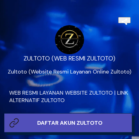
ZULTOTO (WEB RESMI ZULTOTO)
Zultoto (Website Resmi Layanan Online Zultoto)
WEB RESMI LAYANAN WEBSITE ZULTOTO | LINK
ALTERNATIF ZULTOTO
DAFTAR AKUN ZULTOTO